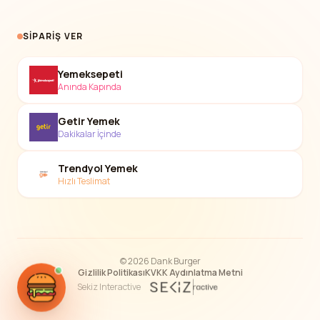
SIPARIŞ VER
Yemeksepeti
Anında Kapında
Getir Yemek
Dakikalar İçinde
Trendyol Yemek
Hızlı Teslimat
© 2026 Dank Burger
Gizlilik Politikası
KVKK Aydınlatma Metni
Sekiz Interactive