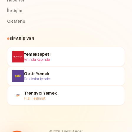
İletişim
QR Menü
SIPARIŞ VER
Yemeksepeti
Anında Kapında
Getir Yemek
Dakikalar İçinde
Trendyol Yemek
Hızlı Teslimat
© 2026 Dank Burger