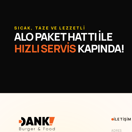
SICAK, TAZE VE LEZZETLİ
ALO PAKET HATTI İLE
HIZLI SERVİS
KAPINDA!
İLETIŞIM
ADRES