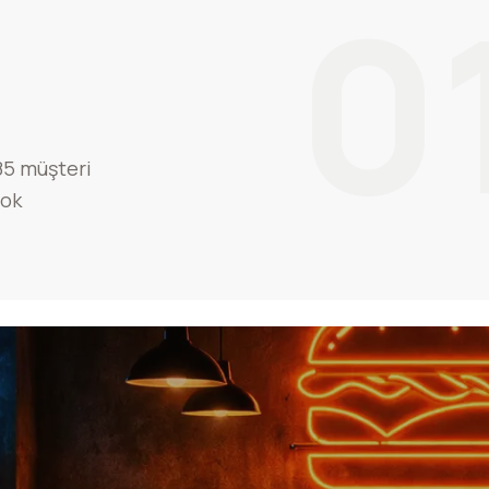
0
85 müşteri
çok