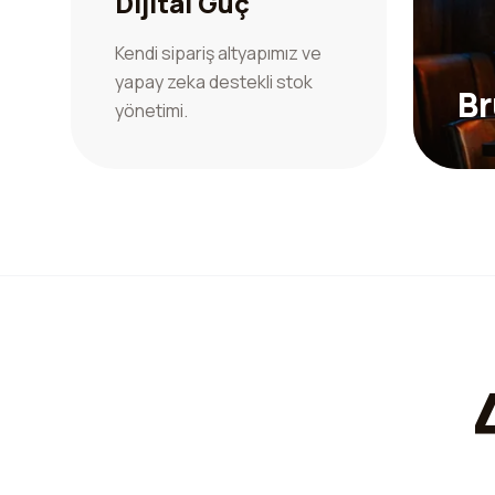
Dijital Güç
Kendi sipariş altyapımız ve
yapay zeka destekli stok
Br
yönetimi.