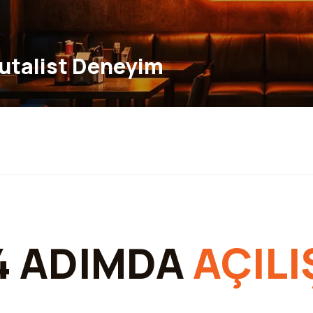
utalist Deneyim
4 ADIMDA
AÇILI