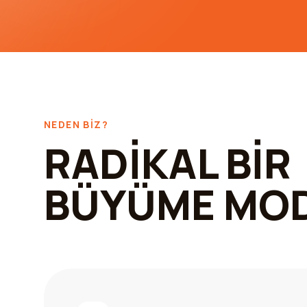
NEDEN BIZ?
RADİKAL BİR
BÜYÜME MOD