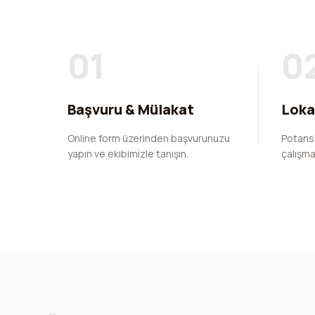
01
0
Başvuru & Mülakat
Loka
Online form üzerinden başvurunuzu
Potansi
yapın ve ekibimizle tanışın.
çalışma