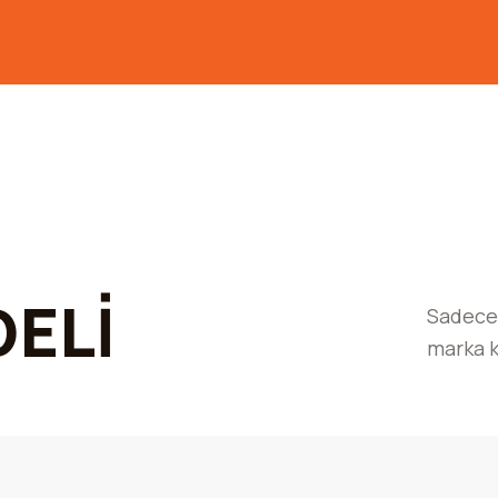
ELİ
Sadece 
marka k