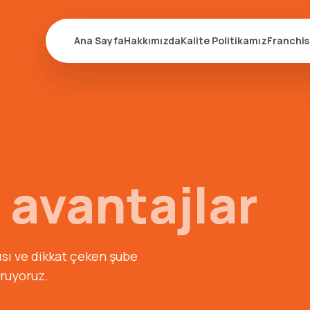
Ana Sayfa
Hakkımızda
Kalite Politikamız
Franchi
 avantajlar
ısı ve dikkat çeken şube
uruyoruz.