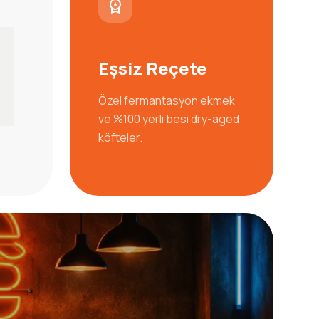
1
Eşsiz Reçete
Özel fermantasyon ekmek
ve %100 yerli besi dry-aged
köfteler.